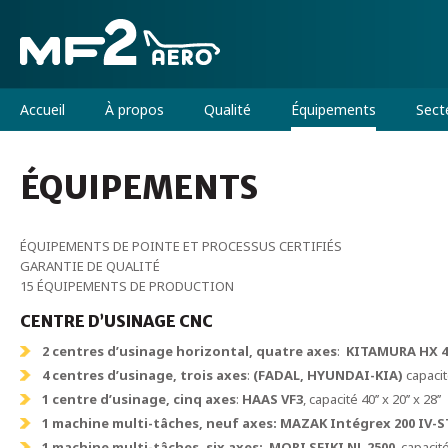
Accueil
À propos
Qualité
Équipements
Sect
ÉQUIPEMENTS
ÉQUIPEMENTS DE POINTE ET PROCESSUS CERTIFIÉS
GARANTIE DE QUALITÉ
15 ÉQUIPEMENTS DE PRODUCTION
CENTRE D’USINAGE CNC
2 centres d’usinage horizontal, quatre axes
:
KITAMURA HX 4
4 centres d’usinage, trois axes
:
(FADAL, HYUNDAI-KIA)
capacité 
1 centre d’usinage, cinq axes
:
HAAS VF3
, capacité 40’’ x 20’’ x 28’’
1 machine multi-tâches, neuf axes: MAZAK Intégrex 200 IV-S
1 machine multi-tâches, six axes: MORI SEIKI NL 2500
, capacit