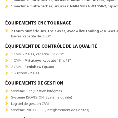
1 machine multi-tâches, six axes: NAKAMURA WT 150-2,
capaci
ÉQUIPEMENTS CNC TOURNAGE
2 tours numériques, trois axes, avec « live tooling »: DE
barres, capacité de 3.000’’
ÉQUIPEMENT DE CONTRÔLE DE LA QUALITÉ
1 CMM –
Zeiss,
capacité 36'' x 63''
1 CMM
- Mitutoyo,
capacité 18'' x 18''
2 CMM -
Renishaw
Equator
1 Surfcom -
Zeiss
ÉQUIPEMENTS DE GESTION
Système ERP (Gestion intégrée)
Système ISOVISION (Système qualité)
Logiciel de gestion CRM
Système PROXYCLIC (Enregistrement des visites)